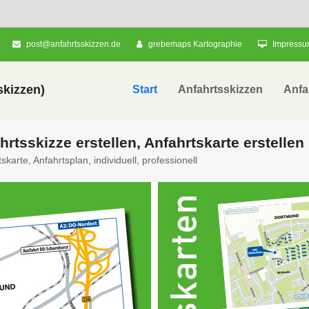
post@anfahrtsskizzen.de
grebemaps Kartographie
Impress
kizzen)
Start
Anfahrtsskizzen
Anfa
hrtsskizze erstellen, Anfahrtskarte erstellen
skarte, Anfahrtsplan, individuell, professionell