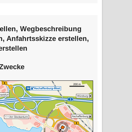
ellen
,
Wegbeschreibung
n
, Anfahrtss
kizze erstellen
,
erstellen
 Zwecke