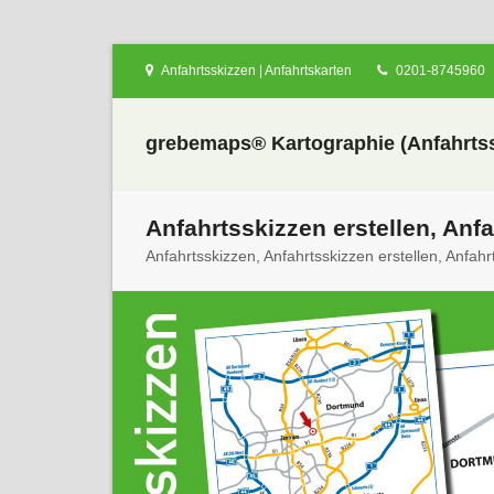
Anfahrtsskizzen | Anfahrtskarten
0201-8745960
grebemaps® Kartographie (Anfahrtss
Anfahrtsskizzen erstellen, Anfa
Anfahrtsskizzen, Anfahrtsskizzen erstellen, Anfahrt
nden