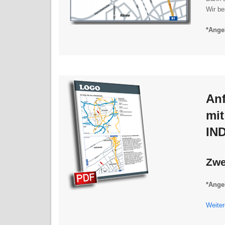
Wir be
*Angeb
Anf
mit
IND
Zw
*Angeb
Weiter