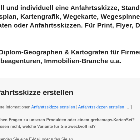
ll und individuell eine
Anfahrtsskizze
,
Stand
splan
,
Kartengrafik
,
Wegekarte
,
Wegespinne
aten oder
Anfahrtsskizzen
. Für Print, Flyer
 Diplom-Geographen & Kartografen für Firmen
beagenturen, Immobilien-Branche u.a.
ahrtsskizze erstellen
ere Informationen
Anfahrtsskizze erstellen
|
Anfahrtsskizzen erstellen
… ]
aben Fragen zu unseren Produkten oder einem grebemaps-KartenSet?
ssen nicht, welche Variante für Sie zweckvoll ist?
enden Sie eine E-Mail oder rufen Sie an.