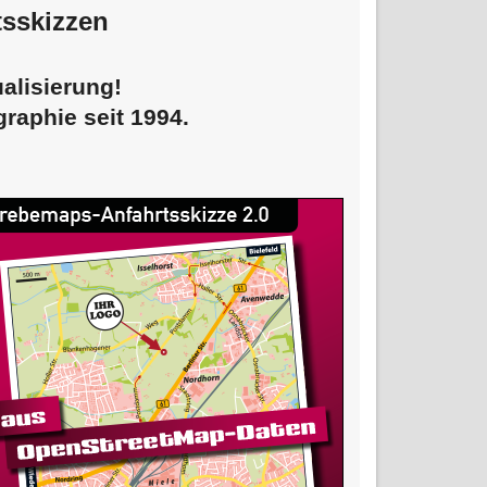
tsskizzen
alisierung!
graphie seit 1994.