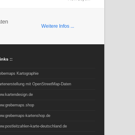
Nächster
Beitrag:
aten
Weitere Infos ...
inks ::
rebemaps Kartographie
artenerstellung mit OpenStreetMap-Daten
ww.kartendesign.de
ww.grebemaps.shop
ww.grebemaps-kartenshop.de
w.postleitzahlen-karte-deutschland.de