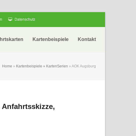
um
Datenschutz
hrtskarten
Kartenbeispiele
Kontakt
Home
»
Kartenbeispiele » KartenSerien
»
AOK Augsburg
 Anfahrtsskizze,