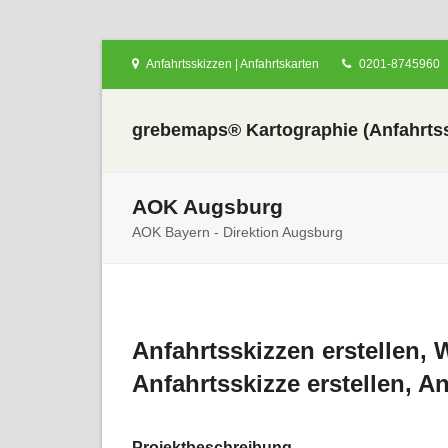
Anfahrtsskizzen | Anfahrtskarten
0201-8745960
grebemaps® Kartographie (Anfahrtss
AOK Augsburg
AOK Bayern - Direktion Augsburg
nden
Anfahrtsskizzen erstellen, 
Anfahrtsskizze erstellen, A
Projektbeschreibung