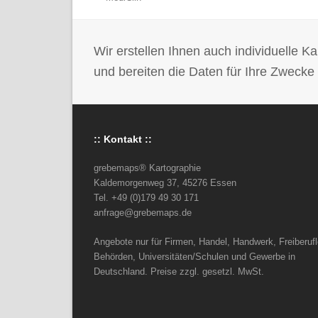
vorheriger
Beitrag:
Wir erstellen Ihnen auch individuelle
und bereiten die Daten für Ihre Zwecke 
:: Kontakt ::
grebemaps® Kartographie
Kaldemorgenweg 37, 45276 Essen
Tel. +49 (0)179 49 30 171
anfrage@grebemaps.de
Angebote nur für Firmen, Handel, Handwerk, Freiberufl
Behörden, Universitäten/Schulen und Gewerbe in
Deutschland. Preise zzgl. gesetzl. MwSt.