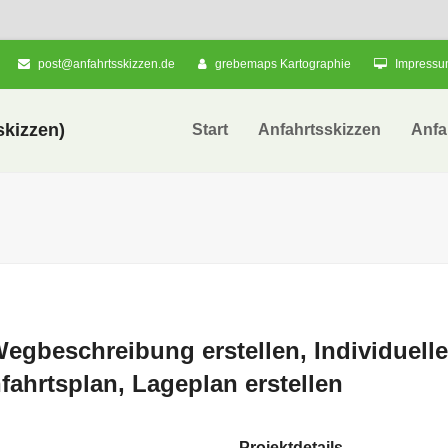
post@anfahrtsskizzen.de
grebemaps Kartographie
Impress
kizzen)
Start
Anfahrtsskizzen
Anfa
Wegbeschreibung erstellen, Individuelle
nfahrtsplan, Lageplan erstellen
Projektdetails