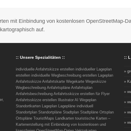
 Karten mit Einbindung von kostenlosen OpenStreetMap-D
kartographisch auf.
:: Unsere Spezialitäten ::
:: L
individuelle Anfahrtskizze erstellen individueller Lageplan
» g
erstellen individuelle Wegbeschreibung erstellen Lageplan
Anfahrtsskizze Anfahrtskarte Wegekarte Wegeskizze
» K
Wegbeschreibung Anfahrtspläne Anfahrtsplan
» w
Anfahrtsbeschreibung Anfahrtsskizze erstellen für Flyer
er,
Anfahrtsskizze erstellen Illustrator AI Wegeplan
» w
Standortkarten Lageplan Lagepläne individuell
Standortplan Standortpläne Stadtplan Stadtpläne Ortsplan
» w
Ortspläne TouristMaps Landkarten touristische Karten –
» ww
Kartenerstellung mit Einbindung von kostenlosen und
lizenzfreien OpenStreetMap-Daten Vektorkarten