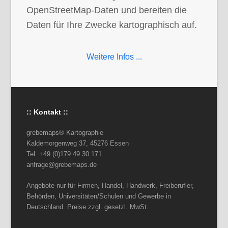
OpenStreetMap-Daten und bereiten die
Daten für Ihre Zwecke kartographisch auf.
Weitere Infos ...
:: Kontakt ::
grebemaps® Kartographie
Kaldemorgenweg 37, 45276 Essen
Tel. +49 (0)179 49 30 171
anfrage@grebemaps.de
Angebote nur für Firmen, Handel, Handwerk, Freiberufler,
Behörden, Universitäten/Schulen und Gewerbe in
Deutschland. Preise zzgl. gesetzl. MwSt.