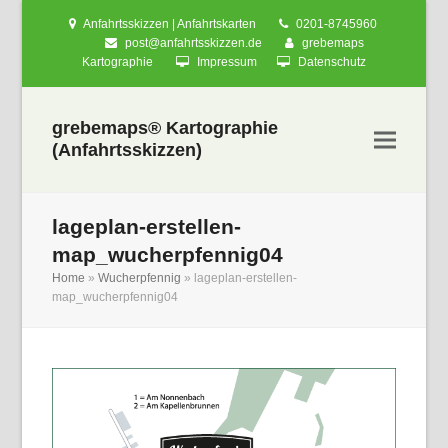
Anfahrtsskizzen | Anfahrtskarten
0201-8745960
post@anfahrtsskizzen.de
grebemaps
Kartographie
Impressum
Datenschutz
grebemaps® Kartographie
(Anfahrtsskizzen)
lageplan-erstellen-
map_wucherpfennig04
Home
»
Wucherpfennig
»
lageplan-erstellen-
map_wucherpfennig04
nden