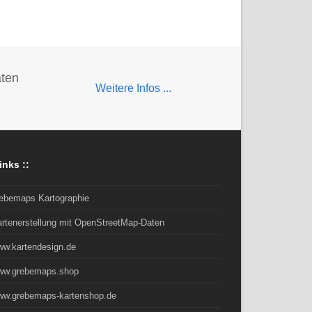
aten
Weitere Infos ...
inks ::
rebemaps Kartographie
artenerstellung mit OpenStreetMap-Daten
ww.kartendesign.de
ww.grebemaps.shop
ww.grebemaps-kartenshop.de