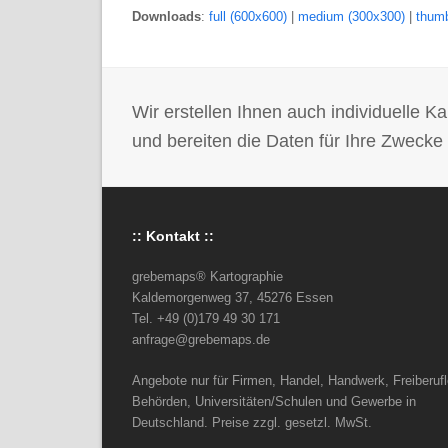
Downloads
:
full (600x600)
|
medium (300x300)
|
thumb
Wir erstellen Ihnen auch individuelle
und bereiten die Daten für Ihre Zwecke 
:: Kontakt ::
grebemaps® Kartographie
Kaldemorgenweg 37, 45276 Essen
Tel. +49 (0)179 49 30 171
anfrage@grebemaps.de
Angebote nur für Firmen, Handel, Handwerk, Freiberufl
Behörden, Universitäten/Schulen und Gewerbe in
Deutschland. Preise zzgl. gesetzl. MwSt.