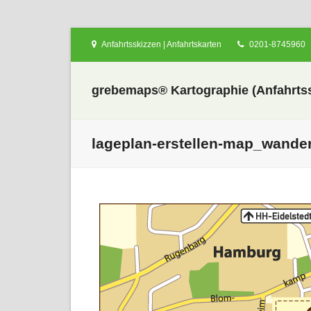
Anfahrtsskizzen | Anfahrtskarten
0201-8745960
grebemaps® Kartographie (Anfahrtss
lageplan-erstellen-map_wander
nden