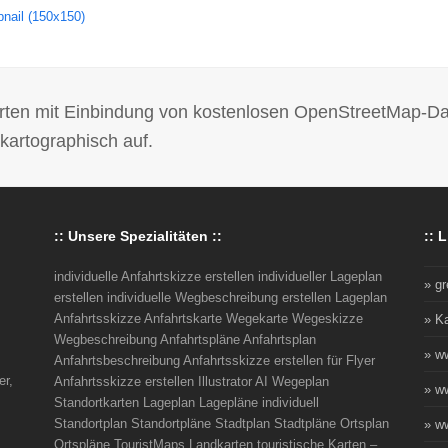
nail (150x150)
 Karten mit Einbindung von kostenlosen OpenStreetMap-D
kartographisch auf.
:: Unsere Spezialitäten ::
:: L
individuelle Anfahrtskizze erstellen individueller Lageplan
» g
erstellen individuelle Wegbeschreibung erstellen Lageplan
Anfahrtsskizze Anfahrtskarte Wegekarte Wegeskizze
» K
Wegbeschreibung Anfahrtspläne Anfahrtsplan
» w
Anfahrtsbeschreibung Anfahrtsskizze erstellen für Flyer
er,
Anfahrtsskizze erstellen Illustrator AI Wegeplan
» w
Standortkarten Lageplan Lagepläne individuell
Standortplan Standortpläne Stadtplan Stadtpläne Ortsplan
» w
Ortspläne TouristMaps Landkarten touristische Karten –