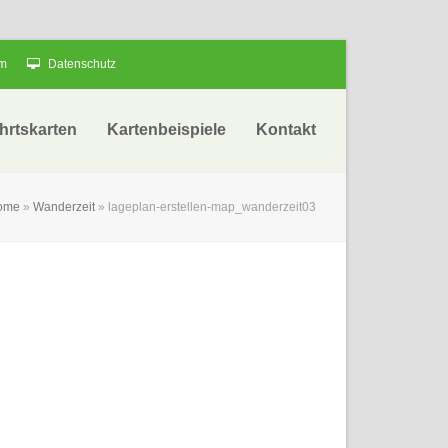
um
Datenschutz
hrtskarten
Kartenbeispiele
Kontakt
ome
»
Wanderzeit
»
lageplan-erstellen-map_wanderzeit03