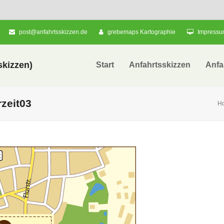
post@anfahrtsskizzen.de
grebemaps Kartographie
Impress
kizzen)
Start
Anfahrtsskizzen
Anfa
zeit03
H