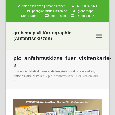
Anfahrtsskizzen | Anfahrtskarten
0201-8745960
post@anfahrtsskizzen.de
grebemaps
Kartographie
Impressum
Datenschutz
grebemaps® Kartographie
(Anfahrtsskizzen)
pic_anfahrtsskizze_fuer_visitenkarte-
2
Home
»
Anfahrtsskizzen erstellen, Anfahrtsskizze erstellen,
Anfahrtskarte erstellen
»
pic_anfahrtsskizze_fuer_visitenkarte-
2
nden