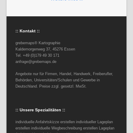
:: Kontakt ::
grebemaps® Kartographie
Kaldemorgenweg 37, 45276 Essen
Tel. +49 (0)179 49 30 171
anfrage@grebemaps.de
Angebote nur für Firmen, Handel, Handwerk, Freiberufler,
Behörden, Universitäten/Schulen und Gewerbe in
Deutschland. Preise zzgl. gesetzl. MwSt.
:: Unsere Spezialitäten ::
individuelle Anfahrtskizze erstellen individueller Lageplan
erstellen individuelle Wegbeschreibung erstellen Lageplan