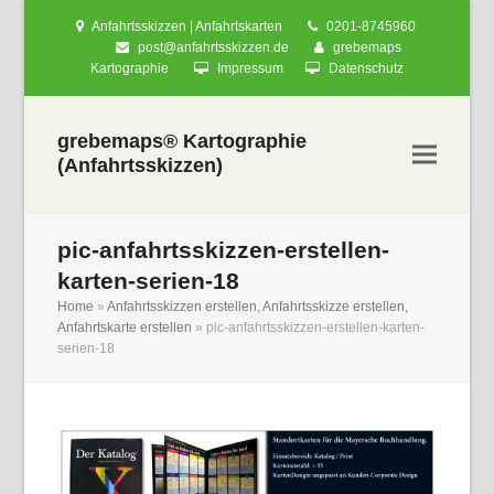
Anfahrtsskizzen | Anfahrtskarten
0201-8745960
post@anfahrtsskizzen.de
grebemaps
Kartographie
Impressum
Datenschutz
grebemaps® Kartographie
(Anfahrtsskizzen)
pic-anfahrtsskizzen-erstellen-
karten-serien-18
Home
»
Anfahrtsskizzen erstellen, Anfahrtsskizze erstellen,
Anfahrtskarte erstellen
»
pic-anfahrtsskizzen-erstellen-karten-
serien-18
nden