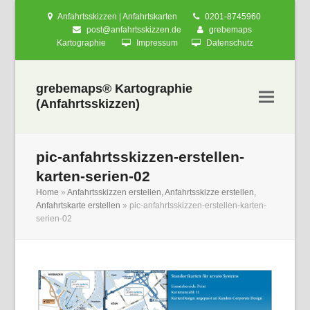
Anfahrtsskizzen | Anfahrtskarten
0201-8745960
post@anfahrtsskizzen.de
grebemaps
Kartographie
Impressum
Datenschutz
grebemaps® Kartographie
(Anfahrtsskizzen)
pic-anfahrtsskizzen-erstellen-
karten-serien-02
Home
»
Anfahrtsskizzen erstellen, Anfahrtsskizze erstellen,
Anfahrtskarte erstellen
»
pic-anfahrtsskizzen-erstellen-karten-
serien-02
nden