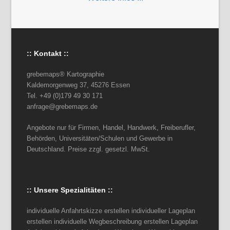
:: Kontakt ::
grebemaps® Kartographie
Kaldemorgenweg 37, 45276 Essen
Tel. +49 (0)179 49 30 171
anfrage@grebemaps.de
Angebote nur für Firmen, Handel, Handwerk, Freiberufler,
Behörden, Universitäten/Schulen und Gewerbe in
Deutschland. Preise zzgl. gesetzl. MwSt.
:: Unsere Spezialitäten ::
individuelle Anfahrtskizze erstellen individueller Lageplan
erstellen individuelle Wegbeschreibung erstellen Lageplan