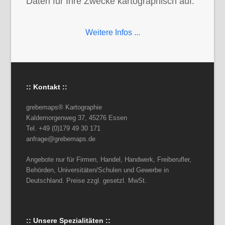
Daten für Ihre Zwecke kartographisch auf.
Weitere Infos ...
:: Kontakt ::
grebemaps® Kartographie
Kaldemorgenweg 37, 45276 Essen
Tel. +49 (0)179 49 30 171
anfrage@grebemaps.de
Angebote nur für Firmen, Handel, Handwerk, Freiberufler,
Behörden, Universitäten/Schulen und Gewerbe in
Deutschland. Preise zzgl. gesetzl. MwSt.
:: Unsere Spezialitäten ::