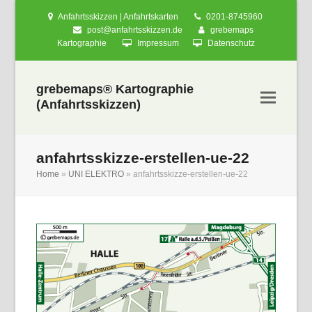
Anfahrtsskizzen | Anfahrtskarten
0201-8745960
post@anfahrtsskizzen.de
grebemaps
Kartographie
Impressum
Datenschutz
grebemaps® Kartographie
(Anfahrtsskizzen)
anfahrtsskizze-erstellen-ue-22
Home
»
UNI ELEKTRO
»
anfahrtsskizze-erstellen-ue-22
nden