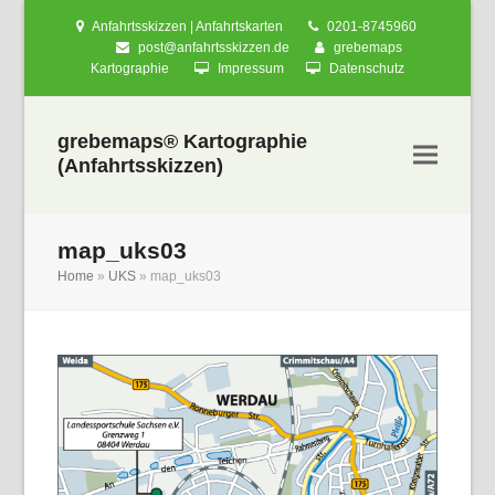
Anfahrtsskizzen | Anfahrtskarten
0201-8745960
post@anfahrtsskizzen.de
grebemaps
Kartographie
Impressum
Datenschutz
grebemaps® Kartographie
(Anfahrtsskizzen)
map_uks03
Home
»
UKS
»
map_uks03
nden