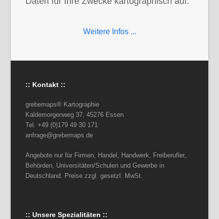
Daten für Ihre Zwecke kartographisch auf.
Weitere Infos ...
:: Kontakt ::
grebemaps® Kartographie
Kaldemorgenweg 37, 45276 Essen
Tel. +49 (0)179 49 30 171
anfrage@grebemaps.de
Angebote nur für Firmen, Handel, Handwerk, Freiberufler,
Behörden, Universitäten/Schulen und Gewerbe in
Deutschland. Preise zzgl. gesetzl. MwSt.
:: Unsere Spezialitäten ::