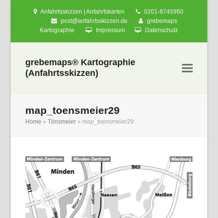
Anfahrtsskizzen | Anfahrtskarten
0201-8745960
post@anfahrtsskizzen.de
grebemaps
Kartographie
Impressum
Datenschutz
grebemaps® Kartographie
(Anfahrtsskizzen)
map_toensmeier29
Home
»
Tönsmeier
»
map_toensmeier29
nden