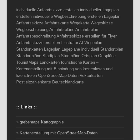
individuelle Anfahrtskizze erstellen individueller Lageplan
erstellen individuelle Wegbeschreibung erstellen Lageplan
Anfahrtsskizze Anfahrtskarte Wegekarte Wegeskizze
Wegbeschreibung Anfahrtspläne Anfahrtsplan
Anfahrtsbeschreibung Anfahrtsskizze erstellen für Flyer
Anfahrtsskizze erstellen Illustrator AI Wegeplan
Standortkarten Lageplan Lagepläne individuell Standortplan
Standortpläne Stadtplan Stadtpläne Ortsplan Ortspläne
TouristMaps Landkarten touristische Karten –
Kartenerstellung mit Einbindung von kostenlosen und
lizenzfreien OpenStreetMap-Daten Vektorkarten
Postleitzahlenkarte Deutschlandkarte
:: Links ::
» grebemaps Kartographie
» Kartenerstellung mit OpenStreetMap-Daten