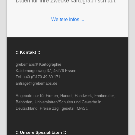
Daten für Ihre Zwecke kartographisch auf.
Weitere Infos ...
:: Kontakt ::
grebemaps® Kartographie
Kaldemorgenweg 37, 45276 Essen
Tel. +49 (0)179 49 30 171
anfrage@grebemaps.de
Angebote nur für Firmen, Handel, Handwerk, Freiberufler,
Behörden, Universitäten/Schulen und Gewerbe in
Deutschland. Preise zzgl. gesetzl. MwSt.
:: Unsere Spezialitäten ::