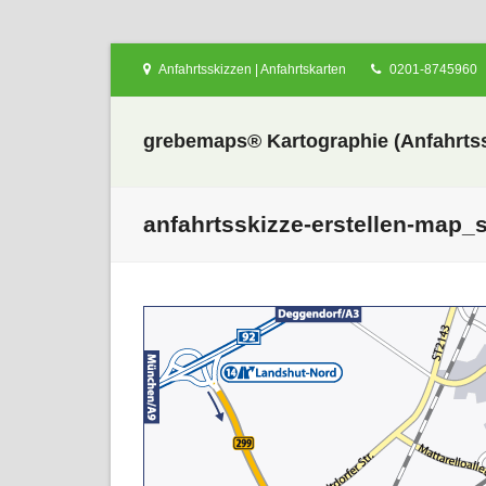
Anfahrtsskizzen | Anfahrtskarten
0201-8745960
grebemaps® Kartographie (Anfahrtss
anfahrtsskizze-erstellen-map_
nden