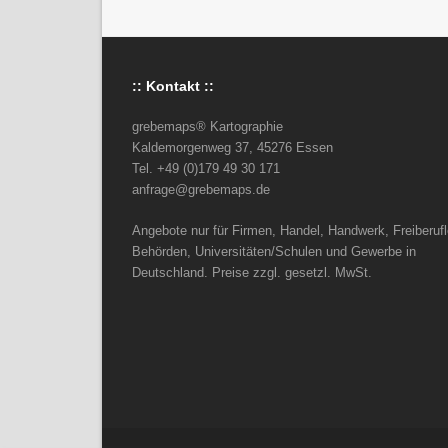
:: Kontakt ::
grebemaps® Kartographie
Kaldemorgenweg 37, 45276 Essen
Tel. +49 (0)179 49 30 171
anfrage@grebemaps.de
Angebote nur für Firmen, Handel, Handwerk, Freiberufl
Behörden, Universitäten/Schulen und Gewerbe in
Deutschland. Preise zzgl. gesetzl. MwSt.