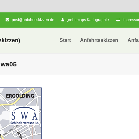
post@anfahrtsskizzen.de
grebemaps Kartographie
Impress
kizzen)
Start
Anfahrtsskizzen
Anfa
swa05