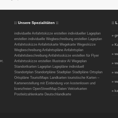
:: Unsere Spezialitäten ::
:: L
individuelle Anfahrtskizze erstellen individueller Lageplan
» g
erstellen individuelle Wegbeschreibung erstellen Lageplan
Anfahrtsskizze Anfahrtskarte Wegekarte Wegeskizze
» K
Wegbeschreibung Anfahrtspläne Anfahrtsplan
» w
Anfahrtsbeschreibung Anfahrtsskizze erstellen für Flyer
er,
Anfahrtsskizze erstellen Illustrator AI Wegeplan
» w
Standortkarten Lageplan Lagepläne individuell
Standortplan Standortpläne Stadtplan Stadtpläne Ortsplan
» w
Ortspläne TouristMaps Landkarten touristische Karten –
» ww
Kartenerstellung mit Einbindung von kostenlosen und
lizenzfreien OpenStreetMap-Daten Vektorkarten
» ka
Postleitzahlenkarte Deutschlandkarte