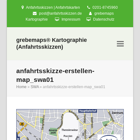
Anfahrtsskizzen | Anfahrtskarten
0201-8745960
post@anfahrtsskizzen.de
grebemaps
Kartographie
Impressum
Datenschutz
grebemaps® Kartographie
(Anfahrtsskizzen)
anfahrtsskizze-erstellen-
map_swa01
Home
»
SWA
»
anfahrtsskizze-erstellen-map_swa01
nden