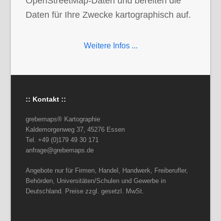
OpenStreetMap-Daten und bereiten die
Daten für Ihre Zwecke kartographisch auf.
Weitere Infos ...
:: Kontakt ::
grebemaps® Kartographie
Kaldemorgenweg 37, 45276 Essen
Tel. +49 (0)179 49 30 171
anfrage@grebemaps.de
Angebote nur für Firmen, Handel, Handwerk, Freiberufler,
Behörden, Universitäten/Schulen und Gewerbe in
Deutschland. Preise zzgl. gesetzl. MwSt.