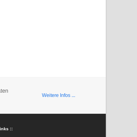
aten
Weitere Infos ...
inks ::