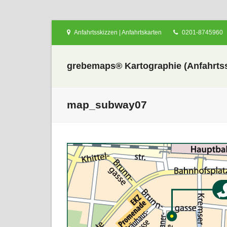
Anfahrtsskizzen | Anfahrtskarten
0201-8745960
grebemaps® Kartographie (Anfahrtss
map_subway07
nden