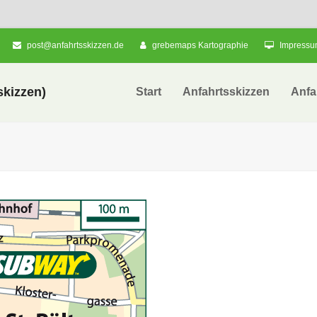
post@anfahrtsskizzen.de
grebemaps Kartographie
Impress
kizzen)
Start
Anfahrtsskizzen
Anfa