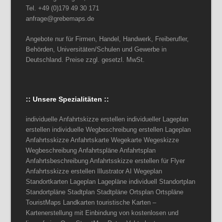
Tel. +49 (0)179 49 30 171
anfrage@grebemaps.de
Angebote nur für Firmen, Handel, Handwerk, Freiberufler,
Behörden, Universitäten/Schulen und Gewerbe in
Deutschland. Preise zzgl. gesetzl. MwSt.
:: Unsere Spezialitäten ::
individuelle Anfahrtskizze erstellen individueller Lageplan
erstellen individuelle Wegbeschreibung erstellen Lageplan
Anfahrtsskizze Anfahrtskarte Wegekarte Wegeskizze
Wegbeschreibung Anfahrtspläne Anfahrtsplan
Anfahrtsbeschreibung Anfahrtsskizze erstellen für Flyer
Anfahrtsskizze erstellen Illustrator AI Wegeplan
Standortkarten Lageplan Lagepläne individuell Standortplan
Standortpläne Stadtplan Stadtpläne Ortsplan Ortspläne
TouristMaps Landkarten touristische Karten –
Kartenerstellung mit Einbindung von kostenlosen und