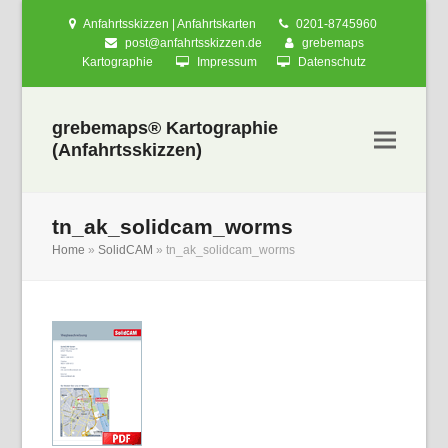
Anfahrtsskizzen | Anfahrtskarten
0201-8745960
post@anfahrtsskizzen.de
grebemaps
Kartographie
Impressum
Datenschutz
grebemaps® Kartographie
(Anfahrtsskizzen)
tn_ak_solidcam_worms
Home
»
SolidCAM
»
tn_ak_solidcam_worms
nden