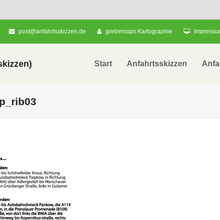
post@anfahrtsskizzen.de
grebemaps Kartographie
Impress
kizzen)
Start
Anfahrtsskizzen
Anfa
p_rib03