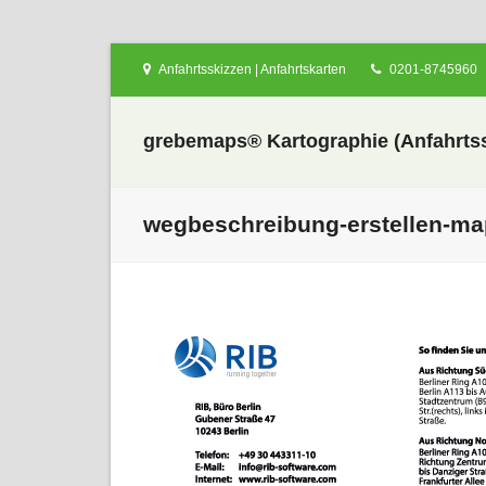
Anfahrtsskizzen | Anfahrtskarten
0201-8745960
grebemaps® Kartographie (Anfahrtss
wegbeschreibung-erstellen-ma
nden