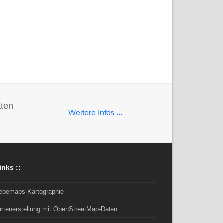
aten
Weitere Infos ...
inks ::
rebemaps Kartographie
artenerstellung mit OpenStreetMap-Daten