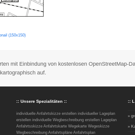
nail (150x150)
 Karten mit Einbindung von kostenlosen OpenStreetMap-D
kartographisch auf.
:: Unsere Spezialitäten ::
:: L
individuelle Anfahrtskizze erstellen individueller Lageplan
» g
erstellen individuelle Wegbeschreibung erstellen Lageplan
Anfahrtsskizze Anfahrtskarte Wegekarte Wegeskizze
» K
Wegbeschreibung Anfahrtspläne Anfahrtsplan