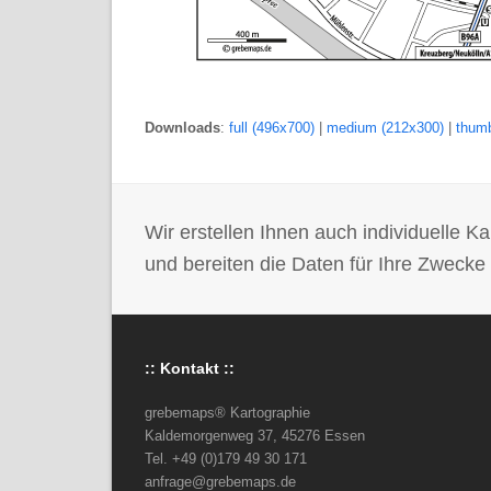
Downloads
:
full (496x700)
|
medium (212x300)
|
thumb
Wir erstellen Ihnen auch individuelle
und bereiten die Daten für Ihre Zwecke 
:: Kontakt ::
grebemaps® Kartographie
Kaldemorgenweg 37, 45276 Essen
Tel. +49 (0)179 49 30 171
anfrage@grebemaps.de