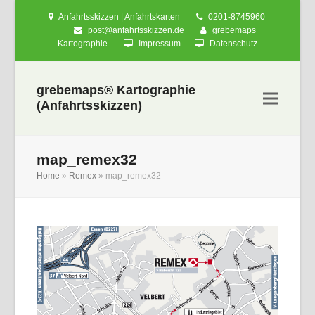
Anfahrtsskizzen | Anfahrtskarten
0201-8745960
post@anfahrtsskizzen.de
grebemaps
Kartographie
Impressum
Datenschutz
grebemaps® Kartographie
(Anfahrtsskizzen)
map_remex32
Home
»
Remex
»
map_remex32
nden