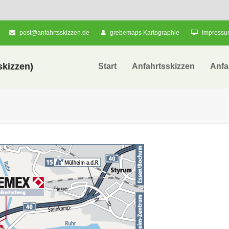
post@anfahrtsskizzen.de
grebemaps Kartographie
Impress
kizzen)
Start
Anfahrtsskizzen
Anfa