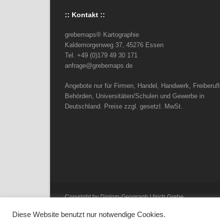
:: Kontakt ::
grebemaps® Kartographie
Kaldemorgenweg 37, 45276 Essen
Tel. +49 (0)179 49 30 171
anfrage@grebemaps.de
Angebote nur für Firmen, Handel, Handwerk, Freiberufl
Behörden, Universitäten/Schulen und Gewerbe in
Deutschland. Preise zzgl. gesetzl. MwSt.
Copyright by Diplom-Geograph Ulrich Grebe
Diese Website benutzt nur notwendige Cookies.