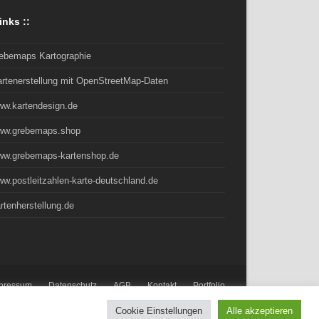
inks ::
rebemaps Kartographie
artenerstellung mit OpenStreetMap-Daten
ww.kartendesign.de
ww.grebemaps.shop
ww.grebemaps-kartenshop.de
w.postleitzahlen-karte-deutschland.de
rtenherstellung.de
pressum
Datenschutz
AGB
Kontakt
Portfolio
Cookie Einstellungen
Alle akzeptieren