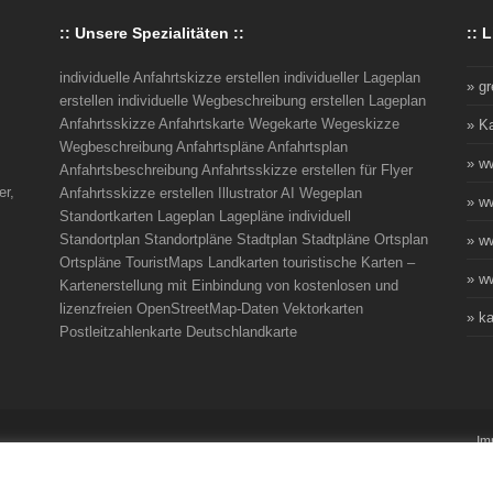
:: Unsere Spezialitäten ::
:: L
individuelle Anfahrtskizze erstellen individueller Lageplan
» g
erstellen individuelle Wegbeschreibung erstellen Lageplan
Anfahrtsskizze Anfahrtskarte Wegekarte Wegeskizze
» K
Wegbeschreibung Anfahrtspläne Anfahrtsplan
» w
Anfahrtsbeschreibung Anfahrtsskizze erstellen für Flyer
er,
Anfahrtsskizze erstellen Illustrator AI Wegeplan
» w
Standortkarten Lageplan Lagepläne individuell
Standortplan Standortpläne Stadtplan Stadtpläne Ortsplan
» w
Ortspläne TouristMaps Landkarten touristische Karten –
» ww
Kartenerstellung mit Einbindung von kostenlosen und
lizenzfreien OpenStreetMap-Daten Vektorkarten
» ka
Postleitzahlenkarte Deutschlandkarte
Im