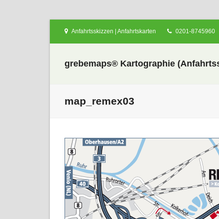
Anfahrtsskizzen | Anfahrtskarten
0201-8745960
grebemaps® Kartographie (Anfahrtss
map_remex03
nden