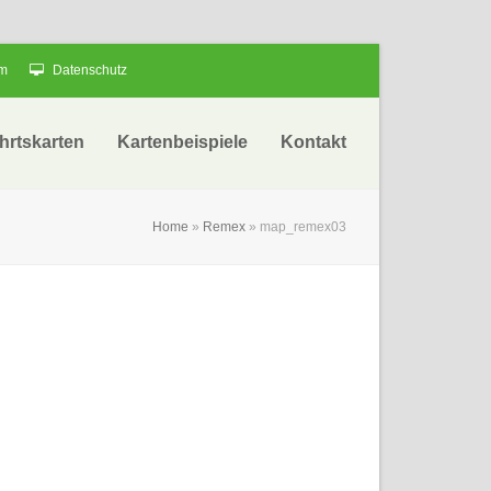
um
Datenschutz
hrtskarten
Kartenbeispiele
Kontakt
Home
»
Remex
»
map_remex03