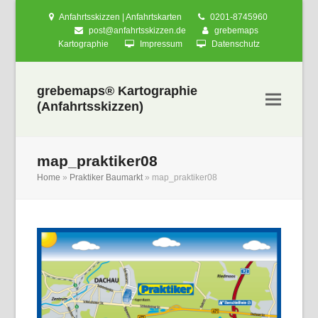
Anfahrtsskizzen | Anfahrtskarten
0201-8745960
post@anfahrtsskizzen.de
grebemaps
Kartographie
Impressum
Datenschutz
grebemaps® Kartographie
(Anfahrtsskizzen)
map_praktiker08
Home
»
Praktiker Baumarkt
»
map_praktiker08
nden