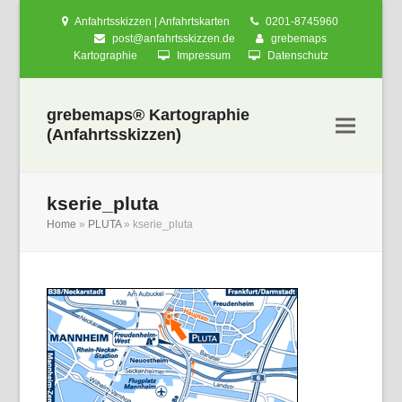
Anfahrtsskizzen | Anfahrtskarten
0201-8745960
post@anfahrtsskizzen.de
grebemaps
Kartographie
Impressum
Datenschutz
grebemaps® Kartographie
(Anfahrtsskizzen)
kserie_pluta
Home
»
PLUTA
»
kserie_pluta
nden