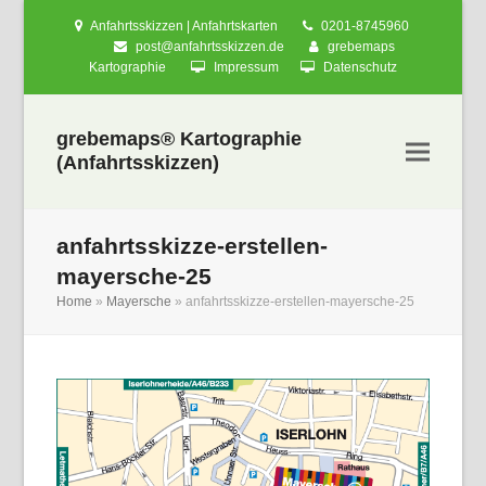
Anfahrtsskizzen | Anfahrtskarten
0201-8745960
post@anfahrtsskizzen.de
grebemaps
Kartographie
Impressum
Datenschutz
grebemaps® Kartographie
(Anfahrtsskizzen)
anfahrtsskizze-erstellen-
mayersche-25
Home
»
Mayersche
»
anfahrtsskizze-erstellen-mayersche-25
nden