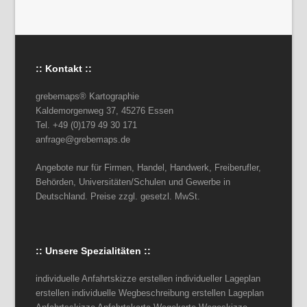
:: Kontakt ::
grebemaps® Kartographie
Kaldemorgenweg 37, 45276 Essen
Tel. +49 (0)179 49 30 171
anfrage@grebemaps.de
Angebote nur für Firmen, Handel, Handwerk, Freiberufler,
Behörden, Universitäten/Schulen und Gewerbe in
Deutschland. Preise zzgl. gesetzl. MwSt.
:: Unsere Spezialitäten ::
individuelle Anfahrtskizze erstellen individueller Lageplan
erstellen individuelle Wegbeschreibung erstellen Lageplan