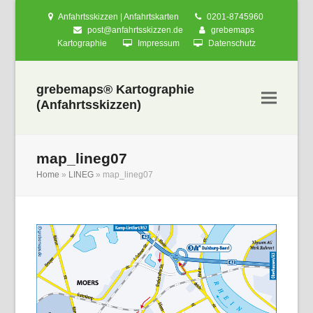
Anfahrtsskizzen | Anfahrtskarten
0201-8745960
post@anfahrtsskizzen.de
grebemaps
Kartographie
Impressum
Datenschutz
grebemaps® Kartographie
(Anfahrtsskizzen)
map_lineg07
Home
»
LINEG
»
map_lineg07
nden