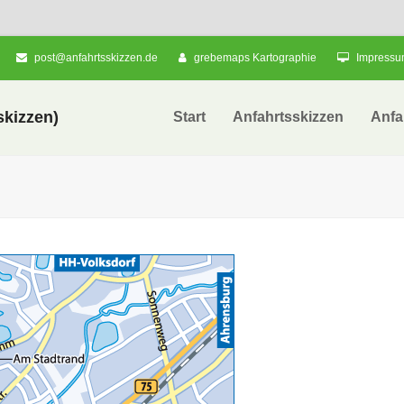
post@anfahrtsskizzen.de
grebemaps Kartographie
Impress
kizzen)
Start
Anfahrtsskizzen
Anfa