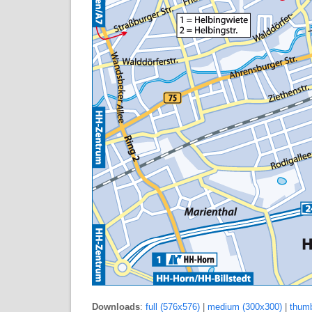
Downloads
:
full (576x576)
|
medium (300x300)
|
thumb