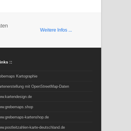
aten
Weitere Infos ...
inks ::
rebemaps Kartographie
artenerstellung mit OpenStreetMap-Daten
ww.kartendesign.de
ww.grebemaps.shop
ww.grebemaps-kartenshop.de
w.postleitzahlen-karte-deutschland.de