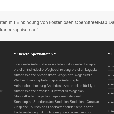
 Karten mit Einbindung von kostenlosen OpenStreetMap-D
kartographisch auf.
:: Unsere Spezialitäten ::
:: L
individuelle Anfahrtskizze erstellen individueller Lageplan
» g
erstellen individuelle Wegbeschreibung erstellen Lageplan
Anfahrtsskizze Anfahrtskarte Wegekarte Wegeskizze
» K
Wegbeschreibung Anfahrtspläne Anfahrtsplan
» w
Anfahrtsbeschreibung Anfahrtsskizze erstellen für Flyer
er,
Anfahrtsskizze erstellen Illustrator AI Wegeplan
» w
Standortkarten Lageplan Lagepläne individuell
Standortplan Standortpläne Stadtplan Stadtpläne Ortsplan
» w
Ortspläne TouristMaps Landkarten touristische Karten –
» ww
Kartenerstellung mit Einbindung von kostenlosen und