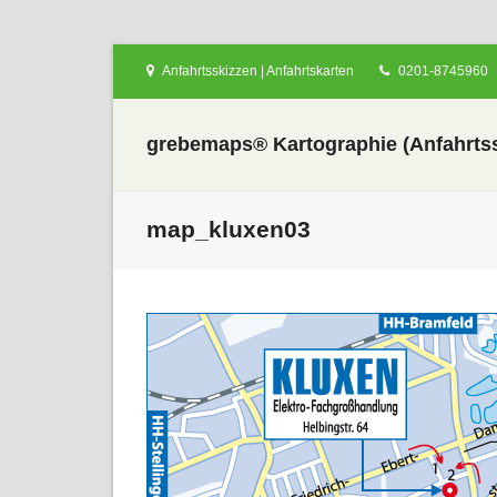
Anfahrtsskizzen | Anfahrtskarten
0201-8745960
grebemaps® Kartographie (Anfahrtss
map_kluxen03
nden