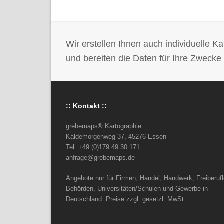
Wir erstellen Ihnen auch individuelle
und bereiten die Daten für Ihre Zwecke 
:: Kontakt ::
grebemaps® Kartographie
Kaldemorgenweg 37, 45276 Essen
Tel. +49 (0)179 49 30 171
anfrage@grebemaps.de
Angebote nur für Firmen, Handel, Handwerk, Freiberufl
Behörden, Universitäten/Schulen und Gewerbe in
Deutschland. Preise zzgl. gesetzl. MwSt.