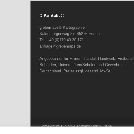
:: Kontakt ::
grebemaps® Kartographie
Kaldemorgenweg 37, 45276 Essen
Tel. +49 (0)179 49 30 171
anfrage@grebemaps.de
Angebote nur für Firmen, Handel, Handwerk, Freiberufl
Behörden, Universitäten/Schulen und Gewerbe in
Deutschland. Preise zzgl. gesetzl. MwSt.
Copyright by Diplom-Geograph Ulrich Grebe