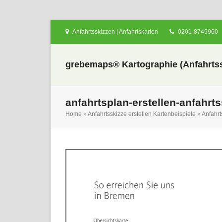
Anfahrtsskizzen | Anfahrtskarten
0201-8745960
grebemaps® Kartographie (Anfahrtss
anfahrtsplan-erstellen-anfahrt
Home
»
Anfahrtsskizze erstellen Kartenbeispiele
»
Anfahrt
nden