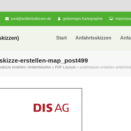
post@anfahrtsskizzen.de
grebemaps Kartographie
Impress
kizzen)
Start
Anfahrtsskizzen
Anfa
sskizze-erstellen-map_post499
sskizze erstellen / Anfahrtskarten » PDF-Layouts
»
anfahrtsplan-erstellen-anfahrts