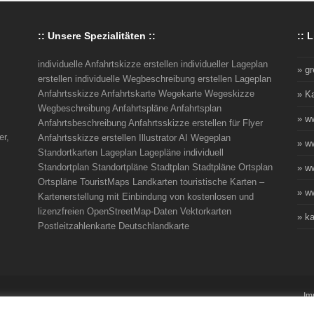
:: Unsere Spezialitäten ::
:: L
individuelle Anfahrtskizze erstellen individueller Lageplan
» g
erstellen individuelle Wegbeschreibung erstellen Lageplan
Anfahrtsskizze Anfahrtskarte Wegekarte Wegeskizze
» K
Wegbeschreibung Anfahrtspläne Anfahrtsplan
» w
Anfahrtsbeschreibung Anfahrtsskizze erstellen für Flyer
er,
Anfahrtsskizze erstellen Illustrator AI Wegeplan
» w
Standortkarten Lageplan Lagepläne individuell
Standortplan Standortpläne Stadtplan Stadtpläne Ortsplan
» w
Ortspläne TouristMaps Landkarten touristische Karten –
» ww
Kartenerstellung mit Einbindung von kostenlosen und
lizenzfreien OpenStreetMap-Daten Vektorkarten
» ka
Postleitzahlenkarte Deutschlandkarte
Im