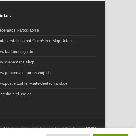
inks ::
rebemaps Kartographie
artenerstellung mit OpenStreetMap-Daten
ww.kartendesign.de
ww.grebemaps.shop
ww.grebemaps-kartenshop.de
w.postleitzahlen-karte-deutschland.de
rtenherstellung.de
pressum
Datenschutz
AGB
Kontakt
Portfolio