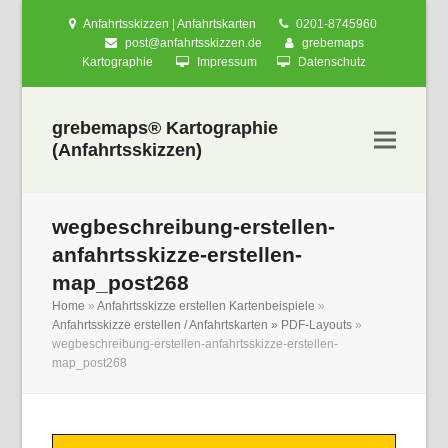
Anfahrtsskizzen | Anfahrtskarten
0201-8745960
post@anfahrtsskizzen.de
grebemaps
Kartographie
Impressum
Datenschutz
grebemaps® Kartographie
(Anfahrtsskizzen)
wegbeschreibung-erstellen-
anfahrtsskizze-erstellen-
map_post268
Home
»
Anfahrtsskizze erstellen Kartenbeispiele
»
nden
Anfahrtsskizze erstellen / Anfahrtskarten » PDF-Layouts
»
wegbeschreibung-erstellen-anfahrtsskizze-erstellen-
map_post268