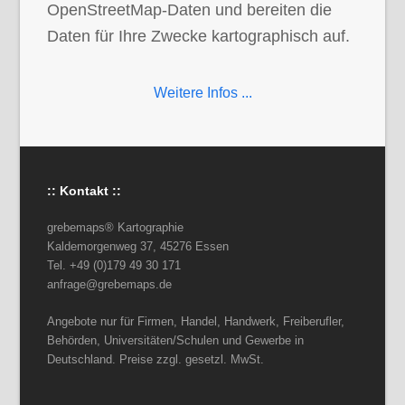
OpenStreetMap-Daten und bereiten die
Daten für Ihre Zwecke kartographisch auf.
Weitere Infos ...
:: Kontakt ::
grebemaps® Kartographie
Kaldemorgenweg 37, 45276 Essen
Tel. +49 (0)179 49 30 171
anfrage@grebemaps.de
Angebote nur für Firmen, Handel, Handwerk, Freiberufler,
Behörden, Universitäten/Schulen und Gewerbe in
Deutschland. Preise zzgl. gesetzl. MwSt.