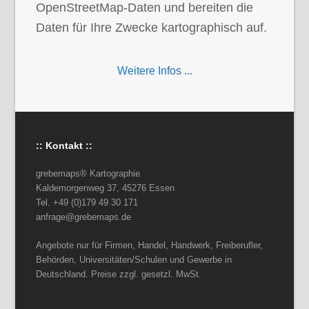
OpenStreetMap-Daten und bereiten die
Daten für Ihre Zwecke kartographisch auf.
Weitere Infos ...
:: Kontakt ::
grebemaps® Kartographie
Kaldemorgenweg 37, 45276 Essen
Tel. +49 (0)179 49 30 171
anfrage@grebemaps.de
Angebote nur für Firmen, Handel, Handwerk, Freiberufler,
Behörden, Universitäten/Schulen und Gewerbe in
Deutschland. Preise zzgl. gesetzl. MwSt.