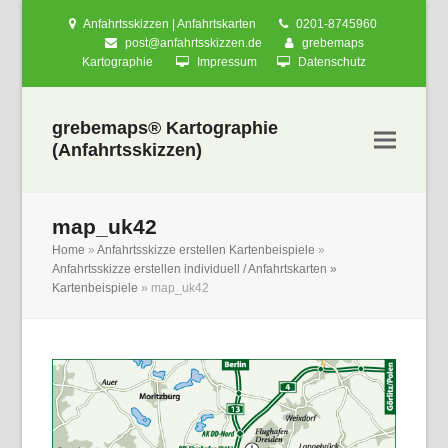
Anfahrtsskizzen | Anfahrtskarten
0201-8745960
post@anfahrtsskizzen.de
grebemaps
Kartographie
Impressum
Datenschutz
grebemaps® Kartographie
(Anfahrtsskizzen)
map_uk42
Home
»
Anfahrtsskizze erstellen Kartenbeispiele
»
Anfahrtsskizze erstellen individuell / Anfahrtskarten »
Kartenbeispiele
»
map_uk42
nden