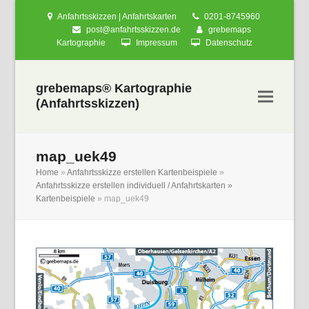
Anfahrtsskizzen | Anfahrtskarten
0201-8745960
post@anfahrtsskizzen.de
grebemaps
Kartographie
Impressum
Datenschutz
grebemaps® Kartographie
(Anfahrtsskizzen)
map_uek49
Home
»
Anfahrtsskizze erstellen Kartenbeispiele
»
Anfahrtsskizze erstellen individuell / Anfahrtskarten »
Kartenbeispiele
»
map_uek49
nden