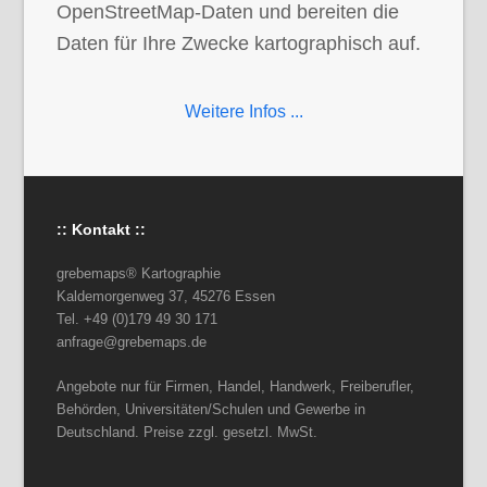
OpenStreetMap-Daten und bereiten die
Daten für Ihre Zwecke kartographisch auf.
Weitere Infos ...
:: Kontakt ::
grebemaps® Kartographie
Kaldemorgenweg 37, 45276 Essen
Tel. +49 (0)179 49 30 171
anfrage@grebemaps.de
Angebote nur für Firmen, Handel, Handwerk, Freiberufler,
Behörden, Universitäten/Schulen und Gewerbe in
Deutschland. Preise zzgl. gesetzl. MwSt.