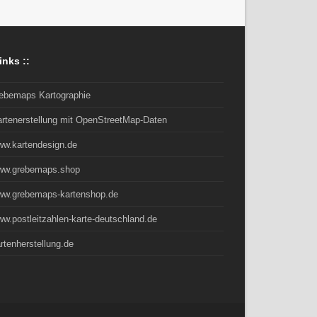
inks ::
rebemaps Kartographie
artenerstellung mit OpenStreetMap-Daten
ww.kartendesign.de
ww.grebemaps.shop
ww.grebemaps-kartenshop.de
w.postleitzahlen-karte-deutschland.de
rtenherstellung.de