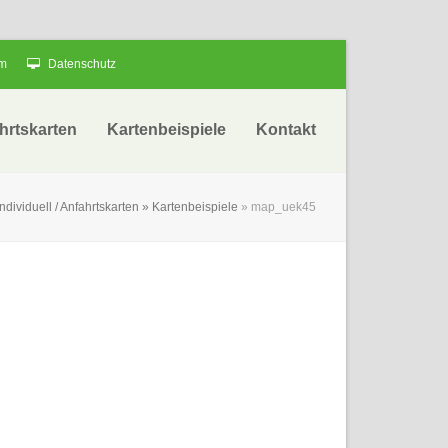
um
Datenschutz
hrtskarten
Kartenbeispiele
Kontakt
individuell / Anfahrtskarten » Kartenbeispiele
»
map_uek45