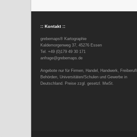
:: Kontakt ::
grebemaps® Kartographie
Kaldemorgenweg 37, 45276 Essen
Tel. +49 (0)179 49 30 171
anfrage@grebemaps.de
Angebote nur für Firmen, Handel, Handwerk, Freiberufl
Behörden, Universitäten/Schulen und Gewerbe in
Deutschland. Preise zzgl. gesetzl. MwSt.