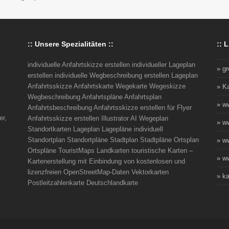
:: Unsere Spezialitäten ::
:: L
individuelle Anfahrtskizze erstellen individueller Lageplan
» g
erstellen individuelle Wegbeschreibung erstellen Lageplan
Anfahrtsskizze Anfahrtskarte Wegekarte Wegeskizze
» K
Wegbeschreibung Anfahrtspläne Anfahrtsplan
» w
Anfahrtsbeschreibung Anfahrtsskizze erstellen für Flyer
er,
Anfahrtsskizze erstellen Illustrator AI Wegeplan
» w
Standortkarten Lageplan Lagepläne individuell
Standortplan Standortpläne Stadtplan Stadtpläne Ortsplan
» w
Ortspläne TouristMaps Landkarten touristische Karten –
» ww
Kartenerstellung mit Einbindung von kostenlosen und
lizenzfreien OpenStreetMap-Daten Vektorkarten
» ka
Postleitzahlenkarte Deutschlandkarte