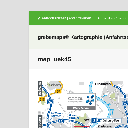
Anfahrtsskizzen | Anfahrtskarten
0201-8745960
grebemaps® Kartographie (Anfahrtss
map_uek45
nden