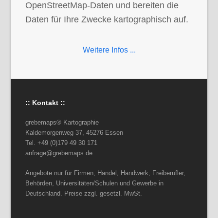
OpenStreetMap-Daten und bereiten die
Daten für Ihre Zwecke kartographisch auf.
Weitere Infos ...
:: Kontakt ::
grebemaps® Kartographie
Kaldemorgenweg 37, 45276 Essen
Tel. +49 (0)179 49 30 171
anfrage@grebemaps.de
Angebote nur für Firmen, Handel, Handwerk, Freiberufler,
Behörden, Universitäten/Schulen und Gewerbe in
Deutschland. Preise zzgl. gesetzl. MwSt.