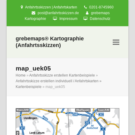
Anfahrtsskizzen | Anfahrtskarten
0201-8745960
post@anfahrtsskizzen.de
grebemaps
Kartographie
Impressum
Datenschutz
grebemaps® Kartographie
(Anfahrtsskizzen)
map_uek05
Home
»
Anfahrtsskizze erstellen Kartenbeispiele
»
Anfahrtsskizze erstellen individuell / Anfahrtskarten »
Kartenbeispiele
»
map_uek05
nden