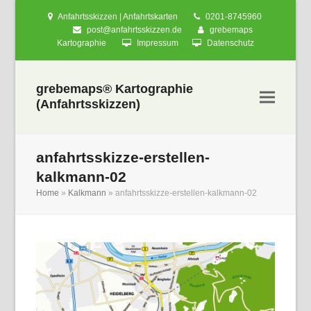
Anfahrtsskizzen | Anfahrtskarten
0201-8745960
post@anfahrtsskizzen.de
grebemaps
Kartographie
Impressum
Datenschutz
grebemaps® Kartographie
(Anfahrtsskizzen)
anfahrtsskizze-erstellen-
kalkmann-02
Home
»
Kalkmann
»
anfahrtsskizze-erstellen-kalkmann-02
nden