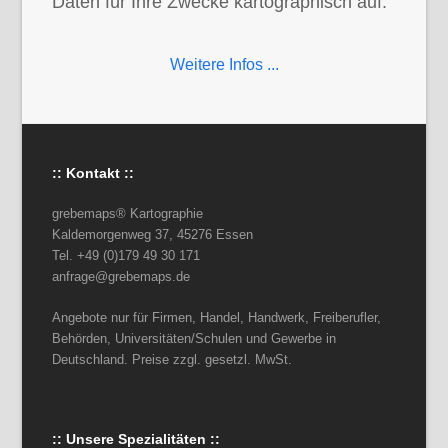
Daten für Ihre Zwecke kartographisch auf.
Weitere Infos ...
:: Kontakt ::
grebemaps® Kartographie
Kaldemorgenweg 37, 45276 Essen
Tel. +49 (0)179 49 30 171
anfrage@grebemaps.de
Angebote nur für Firmen, Handel, Handwerk, Freiberufler,
Behörden, Universitäten/Schulen und Gewerbe in
Deutschland. Preise zzgl. gesetzl. MwSt.
:: Unsere Spezialitäten ::