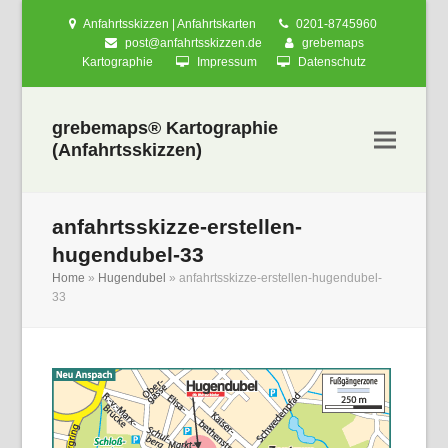
Anfahrtsskizzen | Anfahrtskarten
0201-8745960
post@anfahrtsskizzen.de
grebemaps
Kartographie
Impressum
Datenschutz
grebemaps® Kartographie
(Anfahrtsskizzen)
anfahrtsskizze-erstellen-
hugendubel-33
Home
»
Hugendubel
»
anfahrtsskizze-erstellen-hugendubel-
33
nden