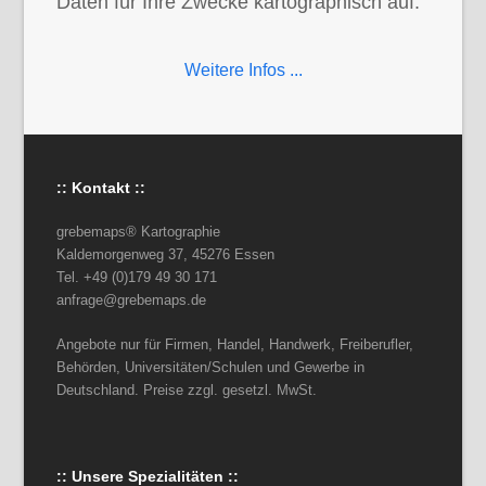
Daten für Ihre Zwecke kartographisch auf.
Weitere Infos ...
:: Kontakt ::
grebemaps® Kartographie
Kaldemorgenweg 37, 45276 Essen
Tel. +49 (0)179 49 30 171
anfrage@grebemaps.de
Angebote nur für Firmen, Handel, Handwerk, Freiberufler,
Behörden, Universitäten/Schulen und Gewerbe in
Deutschland. Preise zzgl. gesetzl. MwSt.
:: Unsere Spezialitäten ::