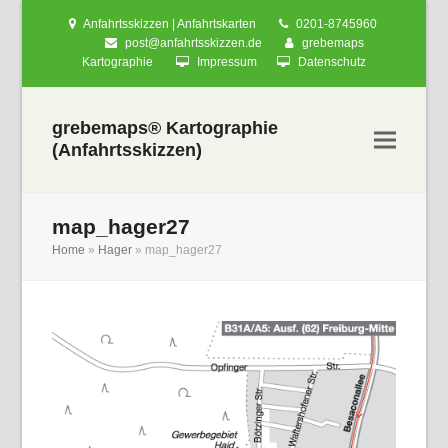
Anfahrtsskizzen | Anfahrtskarten
0201-8745960
post@anfahrtsskizzen.de
grebemaps
Kartographie
Impressum
Datenschutz
grebemaps® Kartographie
(Anfahrtsskizzen)
map_hager27
Home
»
Hager
»
map_hager27
nden