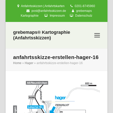
Anfahrtsskizzen | Anfahrtskarten
0201-8745960
post@anfahrtsskizzen.de
grebemaps
Kartographie
Impressum
Datenschutz
grebemaps® Kartographie
(Anfahrtsskizzen)
anfahrtsskizze-erstellen-hager-16
Home
»
Hager
»
anfahrtsskizze-erstellen-hager-16
nden