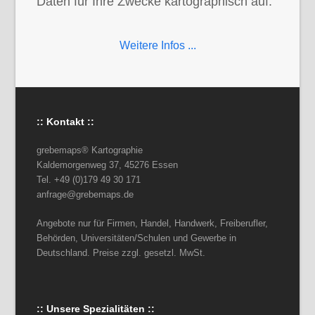
Daten für Ihre Zwecke kartographisch auf.
Weitere Infos ...
:: Kontakt ::
grebemaps® Kartographie
Kaldemorgenweg 37, 45276 Essen
Tel. +49 (0)179 49 30 171
anfrage@grebemaps.de
Angebote nur für Firmen, Handel, Handwerk, Freiberufler,
Behörden, Universitäten/Schulen und Gewerbe in
Deutschland. Preise zzgl. gesetzl. MwSt.
:: Unsere Spezialitäten ::