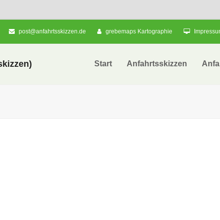
post@anfahrtsskizzen.de
grebemaps Kartographie
Impress
kizzen)
Start
Anfahrtsskizzen
Anfa