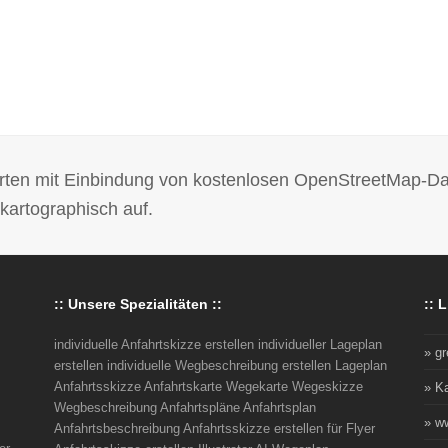
 Karten mit Einbindung von kostenlosen OpenStreetMap-D
kartographisch auf.
:: Unsere Spezialitäten ::
:: L
individuelle Anfahrtskizze erstellen individueller Lageplan
» g
erstellen individuelle Wegbeschreibung erstellen Lageplan
Anfahrtsskizze Anfahrtskarte Wegekarte Wegeskizze
» K
Wegbeschreibung Anfahrtspläne Anfahrtsplan
» w
Anfahrtsbeschreibung Anfahrtsskizze erstellen für Flyer