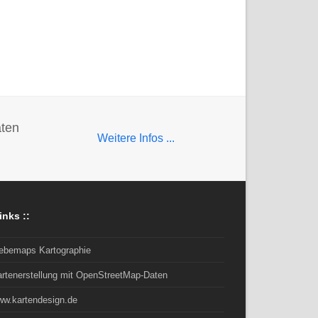
aten
Weitere Infos ...
inks ::
rebemaps Kartographie
artenerstellung mit OpenStreetMap-Daten
ww.kartendesign.de