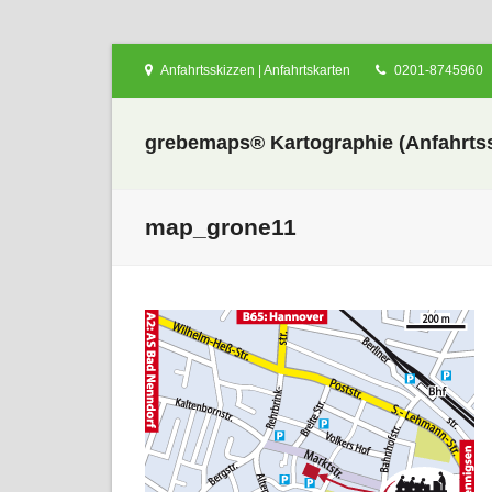
Anfahrtsskizzen | Anfahrtskarten
0201-8745960
grebemaps® Kartographie (Anfahrtss
map_grone11
nden