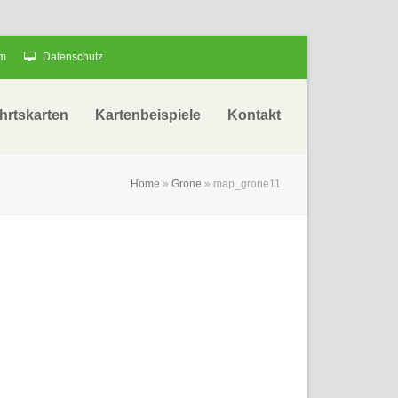
um
Datenschutz
hrtskarten
Kartenbeispiele
Kontakt
Home
»
Grone
»
map_grone11