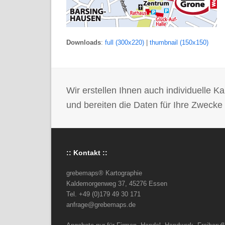
Downloads
:
full (300x220)
|
thumbnail (150x150)
Wir erstellen Ihnen auch individuelle
und bereiten die Daten für Ihre Zwecke 
:: Kontakt ::
grebemaps® Kartographie
Kaldemorgenweg 37, 45276 Essen
Tel. +49 (0)179 49 30 171
anfrage@grebemaps.de