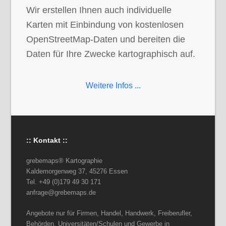
Wir erstellen Ihnen auch individuelle
Karten mit Einbindung von kostenlosen
OpenStreetMap-Daten und bereiten die
Daten für Ihre Zwecke kartographisch auf.
Weitere Infos ...
:: Kontakt ::
grebemaps® Kartographie
Kaldemorgenweg 37, 45276 Essen
Tel. +49 (0)179 49 30 171
anfrage@grebemaps.de
Angebote nur für Firmen, Handel, Handwerk, Freiberufler,
Behörden, Universitäten/Schulen und Gewerbe in