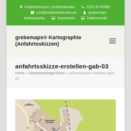
Anfahrtsskizzen | Anfahrtskarten
0201-8745960
post@anfahrtsskizzen.de
grebemaps
Kartographie
Impressum
Datenschutz
grebemaps® Kartographie
(Anfahrtsskizzen)
anfahrtsskizze-erstellen-gab-03
Home
»
Generalanzeiger Bonn
»
anfahrtsskizze-erstellen-gab-
03
nden