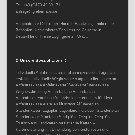
Tel. +49 (0)179 49 30 171
anfrage@grebemaps.de
Angebote nur für Firmen, Handel, Handwerk, Freiberufler,
Behörden, Universitäten/Schulen und Gewerbe in
Deutschland. Preise zzgl. gesetzl. MwSt.
:: Unsere Spezialitäten ::
individuelle Anfahrtskizze erstellen individueller Lageplan
erstellen individuelle Wegbeschreibung erstellen Lageplan
Anfahrtsskizze Anfahrtskarte Wegekarte Wegeskizze
Wegbeschreibung Anfahrtspläne Anfahrtsplan
Anfahrtsbeschreibung Anfahrtsskizze erstellen für Flyer
Anfahrtsskizze erstellen Illustrator AI Wegeplan
Standortkarten Lageplan Lagepläne individuell Standortplan
Standortpläne Stadtplan Stadtpläne Ortsplan Ortspläne
TouristMaps Landkarten touristische Karten –
Kartenerstellung mit Einbindung von kostenlosen und