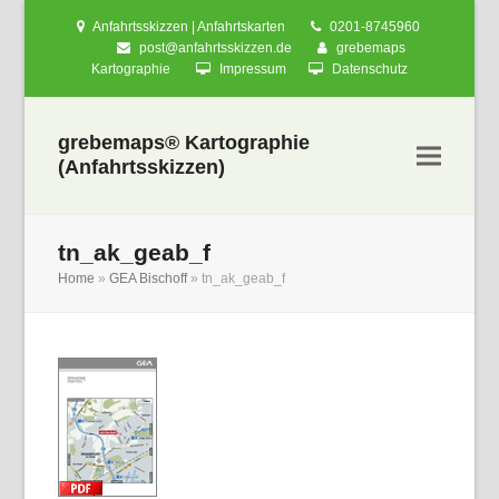
Anfahrtsskizzen | Anfahrtskarten
0201-8745960
post@anfahrtsskizzen.de
grebemaps
Kartographie
Impressum
Datenschutz
grebemaps® Kartographie
(Anfahrtsskizzen)
tn_ak_geab_f
Home
»
GEA Bischoff
»
tn_ak_geab_f
nden