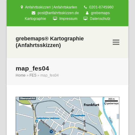
Anfahrtsskizzen | Anfahrtskarten
0201-8745960
post@anfahrtsskizzen.de
grebemaps
Kartographie
Impressum
Datenschutz
grebemaps® Kartographie
(Anfahrtsskizzen)
map_fes04
Home
»
FES
»
map_fes04
nden