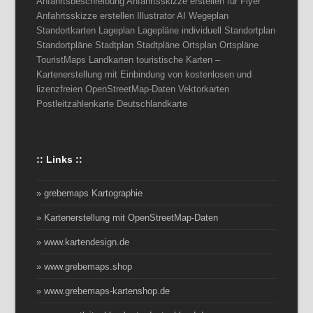
Anfahrtsbeschreibung Anfahrtsskizze erstellen für Flyer
Anfahrtsskizze erstellen Illustrator AI Wegeplan
Standortkarten Lageplan Lagepläne individuell Standortplan
Standortpläne Stadtplan Stadtpläne Ortsplan Ortspläne
TouristMaps Landkarten touristische Karten –
Kartenerstellung mit Einbindung von kostenlosen und
lizenzfreien OpenStreetMap-Daten Vektorkarten
Postleitzahlenkarte Deutschlandkarte
:: Links ::
» grebemaps Kartographie
» Kartenerstellung mit OpenStreetMap-Daten
» www.kartendesign.de
» www.grebemaps.shop
» www.grebemaps-kartenshop.de