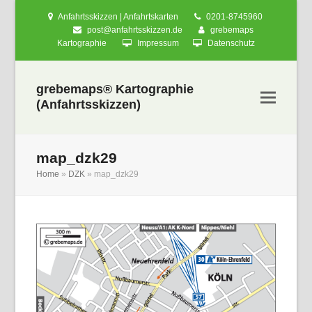
Anfahrtsskizzen | Anfahrtskarten
0201-8745960
post@anfahrtsskizzen.de
grebemaps
Kartographie
Impressum
Datenschutz
grebemaps® Kartographie
(Anfahrtsskizzen)
map_dzk29
Home
»
DZK
»
map_dzk29
nden