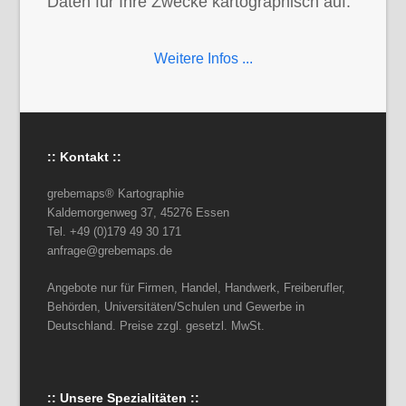
Daten für Ihre Zwecke kartographisch auf.
Weitere Infos ...
:: Kontakt ::
grebemaps® Kartographie
Kaldemorgenweg 37, 45276 Essen
Tel. +49 (0)179 49 30 171
anfrage@grebemaps.de
Angebote nur für Firmen, Handel, Handwerk, Freiberufler,
Behörden, Universitäten/Schulen und Gewerbe in
Deutschland. Preise zzgl. gesetzl. MwSt.
:: Unsere Spezialitäten ::