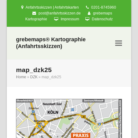
Anfahrtsskizzen | Anfahrtskarten
0201-8745960
post@anfahrtsskizzen.de
grebemaps
Kartographie
Impressum
Datenschutz
grebemaps® Kartographie
(Anfahrtsskizzen)
map_dzk25
Home
»
DZK
»
map_dzk25
nden