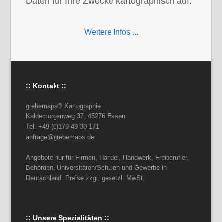
Daten für Ihre Zwecke kartographisch auf.
Weitere Infos ...
:: Kontakt ::
grebemaps® Kartographie
Kaldemorgenweg 37, 45276 Essen
Tel. +49 (0)179 49 30 171
anfrage@grebemaps.de
Angebote nur für Firmen, Handel, Handwerk, Freiberufler,
Behörden, Universitäten/Schulen und Gewerbe in
Deutschland. Preise zzgl. gesetzl. MwSt.
:: Unsere Spezialitäten ::