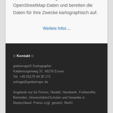
OpenStreetMap-Daten und bereiten die
Daten für Ihre Zwecke kartographisch auf.
Weitere Infos ...
:: Kontakt ::
grebemaps® Kartographie
Kaldemorgenweg 37, 45276 Essen
Tel. +49 (0)179 49 30 171
anfrage@grebemaps.de
Angebote nur für Firmen, Handel, Handwerk, Freiberufler,
Behörden, Universitäten/Schulen und Gewerbe in
Deutschland. Preise zzgl. gesetzl. MwSt.