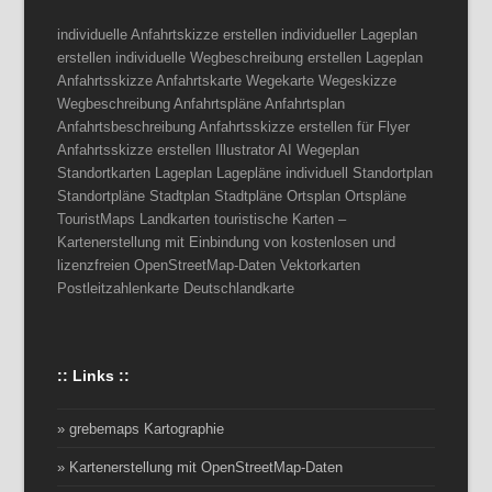
individuelle Anfahrtskizze erstellen individueller Lageplan
erstellen individuelle Wegbeschreibung erstellen Lageplan
Anfahrtsskizze Anfahrtskarte Wegekarte Wegeskizze
Wegbeschreibung Anfahrtspläne Anfahrtsplan
Anfahrtsbeschreibung Anfahrtsskizze erstellen für Flyer
Anfahrtsskizze erstellen Illustrator AI Wegeplan
Standortkarten Lageplan Lagepläne individuell Standortplan
Standortpläne Stadtplan Stadtpläne Ortsplan Ortspläne
TouristMaps Landkarten touristische Karten –
Kartenerstellung mit Einbindung von kostenlosen und
lizenzfreien OpenStreetMap-Daten Vektorkarten
Postleitzahlenkarte Deutschlandkarte
:: Links ::
» grebemaps Kartographie
» Kartenerstellung mit OpenStreetMap-Daten