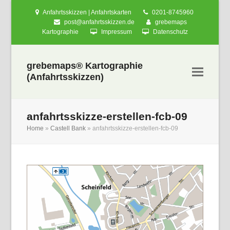
Anfahrtsskizzen | Anfahrtskarten
0201-8745960
post@anfahrtsskizzen.de
grebemaps
Kartographie
Impressum
Datenschutz
grebemaps® Kartographie
(Anfahrtsskizzen)
anfahrtsskizze-erstellen-fcb-09
Home
»
Castell Bank
»
anfahrtsskizze-erstellen-fcb-09
nden