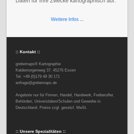
Daten für Ihre Zwecke kartographisch auf.
Weitere Infos ...
:: Kontakt ::
grebemaps® Kartographie
Kaldemorgenweg 37, 45276 Essen
Tel. +49 (0)179 49 30 171
anfrage@grebemaps.de
Angebote nur für Firmen, Handel, Handwerk, Freiberufler,
Behörden, Universitäten/Schulen und Gewerbe in
Deutschland. Preise zzgl. gesetzl. MwSt.
:: Unsere Spezialitäten ::