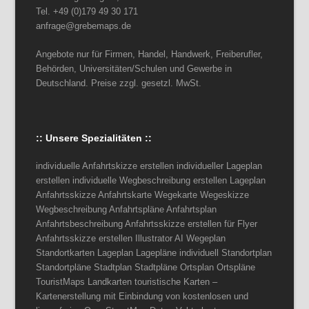
Tel. +49 (0)179 49 30 171
anfrage@grebemaps.de
Angebote nur für Firmen, Handel, Handwerk, Freiberufler,
Behörden, Universitäten/Schulen und Gewerbe in
Deutschland. Preise zzgl. gesetzl. MwSt.
:: Unsere Spezialitäten ::
individuelle Anfahrtskizze erstellen individueller Lageplan
erstellen individuelle Wegbeschreibung erstellen Lageplan
Anfahrtsskizze Anfahrtskarte Wegekarte Wegeskizze
Wegbeschreibung Anfahrtspläne Anfahrtsplan
Anfahrtsbeschreibung Anfahrtsskizze erstellen für Flyer
Anfahrtsskizze erstellen Illustrator AI Wegeplan
Standortkarten Lageplan Lagepläne individuell Standortplan
Standortpläne Stadtplan Stadtpläne Ortsplan Ortspläne
TouristMaps Landkarten touristische Karten –
Kartenerstellung mit Einbindung von kostenlosen und