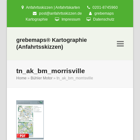
Anfahrtsskizzen | Anfahrtskarten
0201-8745960
post@anfahrtsskizzen.de
grebemaps
Kartographie
Impressum
Datenschutz
grebemaps® Kartographie
(Anfahrtsskizzen)
tn_ak_bm_morrisville
Home
»
Bühler Motor
»
tn_ak_bm_morrisville
nden