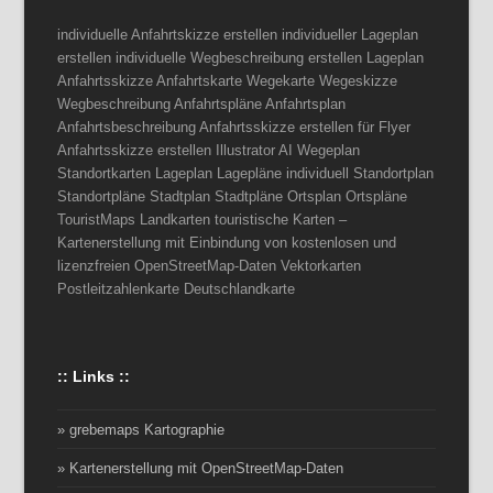
individuelle Anfahrtskizze erstellen individueller Lageplan
erstellen individuelle Wegbeschreibung erstellen Lageplan
Anfahrtsskizze Anfahrtskarte Wegekarte Wegeskizze
Wegbeschreibung Anfahrtspläne Anfahrtsplan
Anfahrtsbeschreibung Anfahrtsskizze erstellen für Flyer
Anfahrtsskizze erstellen Illustrator AI Wegeplan
Standortkarten Lageplan Lagepläne individuell Standortplan
Standortpläne Stadtplan Stadtpläne Ortsplan Ortspläne
TouristMaps Landkarten touristische Karten –
Kartenerstellung mit Einbindung von kostenlosen und
lizenzfreien OpenStreetMap-Daten Vektorkarten
Postleitzahlenkarte Deutschlandkarte
:: Links ::
» grebemaps Kartographie
» Kartenerstellung mit OpenStreetMap-Daten