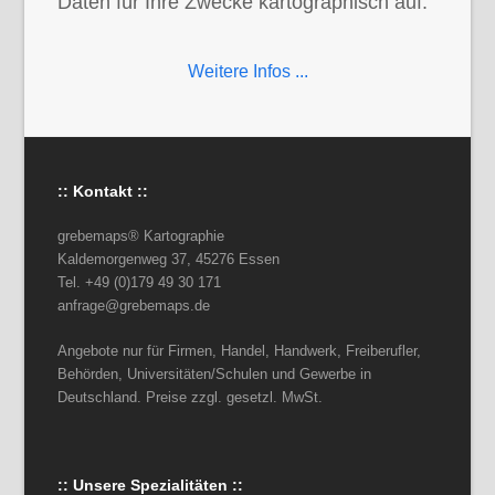
Daten für Ihre Zwecke kartographisch auf.
Weitere Infos ...
:: Kontakt ::
grebemaps® Kartographie
Kaldemorgenweg 37, 45276 Essen
Tel. +49 (0)179 49 30 171
anfrage@grebemaps.de
Angebote nur für Firmen, Handel, Handwerk, Freiberufler,
Behörden, Universitäten/Schulen und Gewerbe in
Deutschland. Preise zzgl. gesetzl. MwSt.
:: Unsere Spezialitäten ::