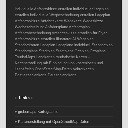
individuelle Anfahrtskizze erstellen individueller Lageplan
erstellen individuelle Wegbeschreibung erstellen Lageplan
Anfahrtsskizze Anfahrtskarte Wegekarte Wegeskizze
Wegbeschreibung Anfahrtspläne Anfahrtsplan
Anfahrtsbeschreibung Anfahrtsskizze erstellen für Flyer
Anfahrtsskizze erstellen Illustrator AI Wegeplan
Standortkarten Lageplan Lagepläne individuell Standortplan
Standortpläne Stadtplan Stadtpläne Ortsplan Ortspläne
TouristMaps Landkarten touristische Karten –
Kartenerstellung mit Einbindung von kostenlosen und
lizenzfreien OpenStreetMap-Daten Vektorkarten
Postleitzahlenkarte Deutschlandkarte
:: Links ::
» grebemaps Kartographie
» Kartenerstellung mit OpenStreetMap-Daten