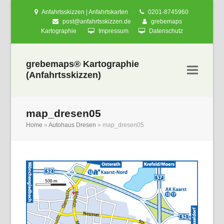
Anfahrtsskizzen | Anfahrtskarten
0201-8745960
post@anfahrtsskizzen.de
grebemaps
Kartographie
Impressum
Datenschutz
grebemaps® Kartographie
(Anfahrtsskizzen)
map_dresen05
Home
»
Autohaus Dresen
»
map_dresen05
nden