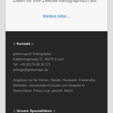
Daten für Ihre Zwecke kartographisch auf.
Weitere Infos ...
:: Kontakt ::
grebemaps® Kartographie
Kaldemorgenweg 37, 45276 Essen
Tel. +49 (0)179 49 30 171
anfrage@grebemaps.de
Angebote nur für Firmen, Handel, Handwerk, Freiberufler,
Behörden, Universitäten/Schulen und Gewerbe in
Deutschland. Preise zzgl. gesetzl. MwSt.
:: Unsere Spezialitäten ::