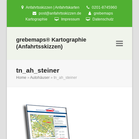
Anfahrtsskizzen | Anfahrtskarten
0201-8745960
post@anfahrtsskizzen.de
grebemaps
Kartographie
Impressum
Datenschutz
grebemaps® Kartographie
(Anfahrtsskizzen)
tn_ah_steiner
Home
»
Autohäuser
»
tn_ah_steiner
nden